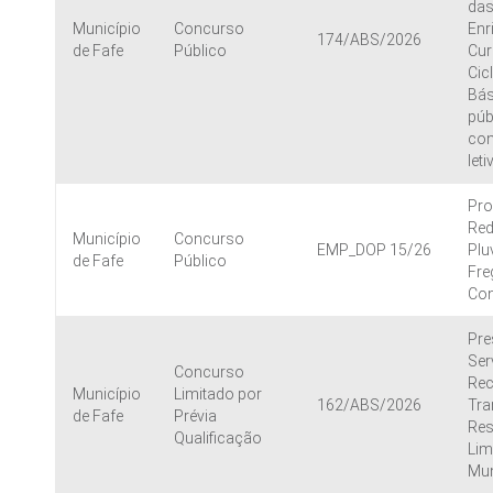
das
Município
Concurso
Enr
174/ABS/2026
de Fafe
Público
Cur
Cic
Bás
púb
con
let
Pro
Red
Município
Concurso
EMP_DOP 15/26
Plu
de Fafe
Público
Fre
Con
Pre
Ser
Concurso
Rec
Município
Limitado por
162/ABS/2026
Tra
de Fafe
Prévia
Res
Qualificação
Lim
Mun