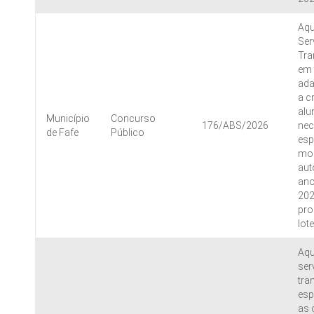
Aqu
Ser
Tra
em 
ada
a c
alu
Município
Concurso
176/ABS/2026
nec
de Fafe
Público
esp
mob
aut
ano
202
pro
lot
Aqu
ser
tra
esp
as 