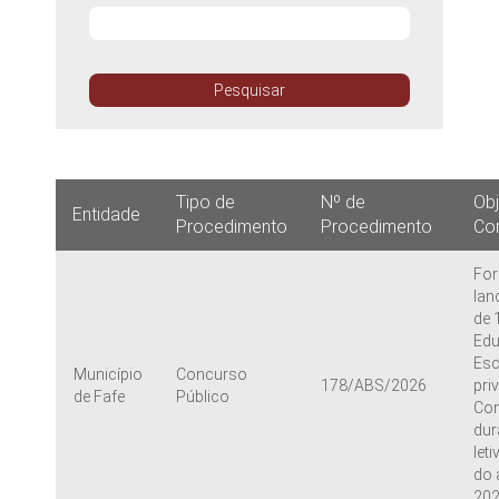
Pesquisar
Tipo de
Nº de
Ob
Entidade
Procedimento
Procedimento
Co
For
lan
de 
Edu
Esc
Município
Concurso
178/ABS/2026
pri
de Fafe
Público
Con
dur
let
do 
202