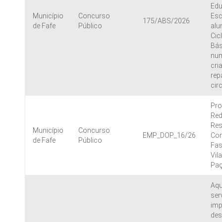
Edu
Município
Concurso
Esc
175/ABS/2026
de Fafe
Público
alu
Cic
Bás
num
cri
rep
cir
Pro
Red
Res
Município
Concurso
EMP_DOP_16/26
Con
de Fafe
Público
Fas
Vil
Pa
Aqu
ser
imp
des