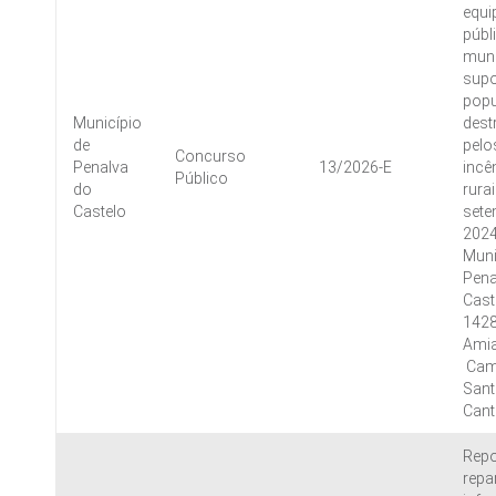
equ
públ
muni
supo
pop
Município
dest
de
pelo
Concurso
Penalva
13/2026-E
incê
Público
do
rura
Castelo
sete
2024
Muni
Pena
Caste
1428
Amia
 Ca
Santa
Can
Repo
repa