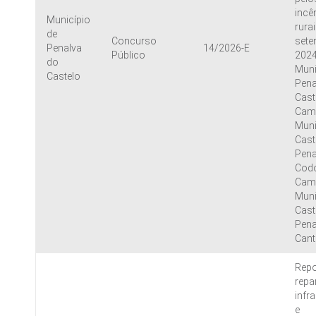
incê
Município
rura
de
Concurso
sete
Penalva
14/2026-E
Público
2024
do
Muni
Castelo
Pena
Caste
Cam
Muni
Cast
Penal
Codo
Cam
Muni
Cast
Penal
Can
Repo
repa
infr
e