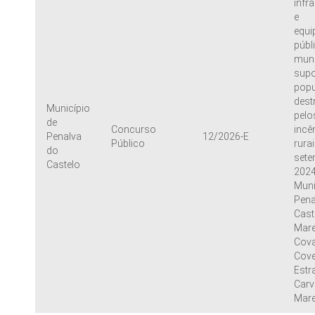
infr
e
equ
públ
muni
supo
pop
dest
Município
pelo
de
Concurso
incê
Penalva
12/2026-E
Público
rura
do
sete
Castelo
2024
Muni
Pena
Caste
Marec
Cov
Cove
Estr
Carvo
Mar